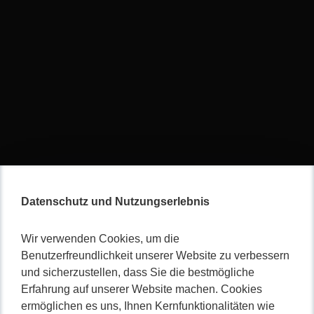
Datenschutz und Nutzungserlebnis
Startseite
Wir verwenden Cookies, um die
Softwareentwicklung
Benutzerfreundlichkeit unserer Website zu verbessern
Webagentur
und sicherzustellen, dass Sie die bestmögliche
Webdesign
Erfahrung auf unserer Website machen. Cookies
Individuelle Softwareentwicklung
ermöglichen es uns, Ihnen Kernfunktionalitäten wie
Suchmaschinenoptimierung