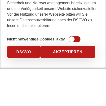
Sicherheit und Netzwerkmanagement bereitzustellen
WordPress gehackt?
und die Verfügbarkeit unserer Website sicherzustellen.
Google Fonts – Wir helfen!
Vor der Nutzung unserer Webseite bitten wir Sie
unsere Datenschutzerklärung nach der DSGVO zu
Java Programmierung
lesen und zu akzeptieren.
Datenbankentwicklung
Webentwicklung
WordPress Plugin
Nicht notwendige Cookies
aktiv
Softwarehaus
Webseitenoptimierung
DSGVO
AKZEPTIEREN
WordPress absichern
Webseite wiederherstellen
Karriere