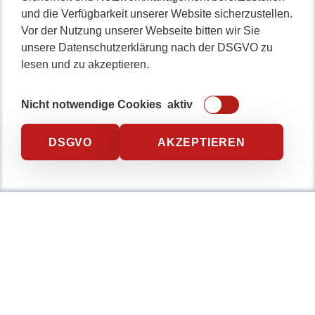
Gemeinsam
und die Verfügbarkeit unserer Website sicherzustellen.
Vor der Nutzung unserer Webseite bitten wir Sie
…
von der Idee zur fertigen
unsere Datenschutzerklärung nach der DSGVO zu
Softwarelösung und mit
lesen und zu akzeptieren.
professionellen Webauftritt
Nicht notwendige Cookies
aktiv
beeindrucken.
Als erfahrenes Entwicklerteam schaffen wir seit mehr als
DSGVO
AKZEPTIEREN
10 Jahren Web- und Softwarelösungen in einem familiären
Umfeld.